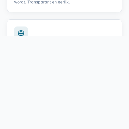
wordt. Transparant en eerlijk.
Direct online betalen
Geïntegreerde betalingen zorgen voor directe
afhandeling en minder administratie.