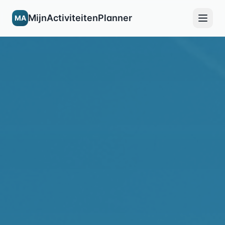
MijnActiviteitenPlanner
MA